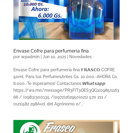
Envase Cofre para perfumería fina
por
wpadmin
|
Jun 10, 2021
|
Novedades
Envase Cofre para perfumería fina 𝗙𝗥𝗔𝗦𝗖𝗢 COFRE
50ml. Para tus PerfumesAntes Gs. 10.000.-AHORA Gs.
6.000.-Te esperamos! Contactanos:𝙒𝙝𝙖𝙩𝙨𝙖𝙥𝙥
https://wa.me/message/PR3FIT3OES3QG1(0985)1163
66 / (0983)300135 /(0972)262950(021) 570 211 /
(021)582 298Avd. del Agrónomo e/...