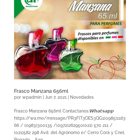
Frasco Manzana 656ml
por
wpadmin
|
Jun 7, 2021
|
Novedades
Frasco Manzana 656ml Contactanos:𝙒𝙝𝙖𝙩𝙨𝙖𝙥𝙥
https://wa.me/message/PR3FIT3OES3QG1(0985)1163
66 / (0983)300135 /(0972)262950(021) 570 211 /
(021)582 298 Avd. del Agrónomo e/ Cerro Corá y Cnel.
Bogado – San...