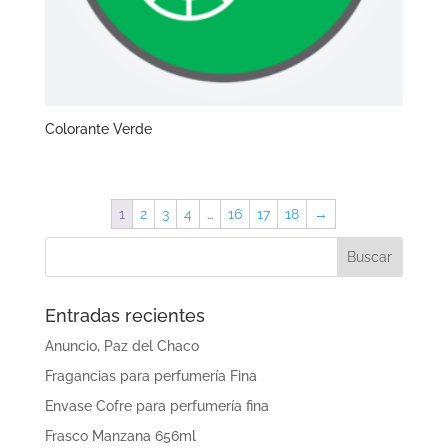
Colorante Verde
1
2
3
4
…
16
17
18
→
Entradas recientes
Anuncio, Paz del Chaco
Fragancias para perfumería Fina
Envase Cofre para perfumería fina
Frasco Manzana 656ml